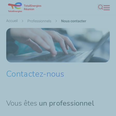
TotalEnergies
Aller
Réunion
Recherc
au
contenu
Fil
Accueil
Professionnels
Nous contacter
principal
d'Ariane
Contactez-nous
Vous êtes
un professionnel