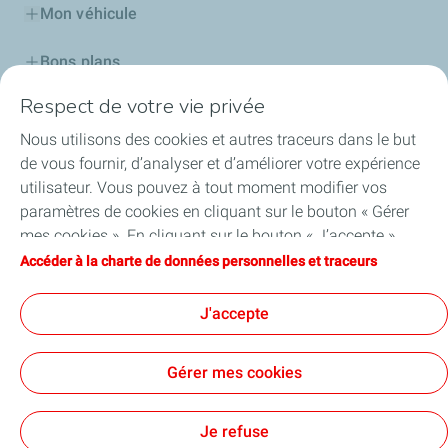
Mon véhicule
Bons plans
Respect de votre vie privée
Mes stations
Nous utilisons des cookies et autres traceurs dans le but
Nos cartes
de vous fournir, d’analyser et d’améliorer votre expérience
utilisateur. Vous pouvez à tout moment modifier vos
Professionnels
paramètres de cookies en cliquant sur le bouton « Gérer
mes cookies ». En cliquant sur le bouton « J’accepte »,
TotalEnergies Réunion
vous acceptez le dépôt de l’ensemble des cookies. Dans le
Accéder à la charte de données personnelles et traceurs
cas où vous cliquez sur « Je refuse », seuls les cookies
Coup de pouce Véhicules Particuliers Electriques
techniques nécessaires au bon fonctionnement du site
J'accepte
seront utilisés. Pour plus d’informations, vous pouvez
consulter la page « Charte de données personnelles et
Gérer mes cookies
traceurs ».
Cookies et confidentialité
Mentions légales
Tous nos Sites
Accessibilité : partiellement conforme
Cookies
Je refuse