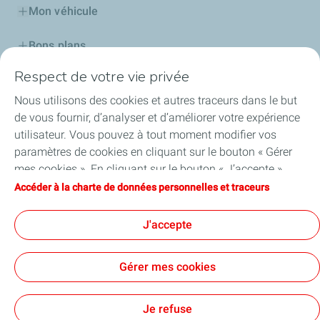
Mon véhicule
Bons plans
Respect de votre vie privée
Mes stations
Nous utilisons des cookies et autres traceurs dans le but
Nos cartes
de vous fournir, d’analyser et d’améliorer votre expérience
utilisateur. Vous pouvez à tout moment modifier vos
Professionnels
paramètres de cookies en cliquant sur le bouton « Gérer
mes cookies ». En cliquant sur le bouton « J’accepte »,
TotalEnergies Réunion
vous acceptez le dépôt de l’ensemble des cookies. Dans le
Accéder à la charte de données personnelles et traceurs
cas où vous cliquez sur « Je refuse », seuls les cookies
Coup de pouce Véhicules Particuliers Electriques
techniques nécessaires au bon fonctionnement du site
J'accepte
seront utilisés. Pour plus d’informations, vous pouvez
consulter la page « Charte de données personnelles et
Gérer mes cookies
traceurs ».
Cookies et confidentialité
Mentions légales
Tous nos Sites
Accessibilité : partiellement conforme
Cookies
Je refuse