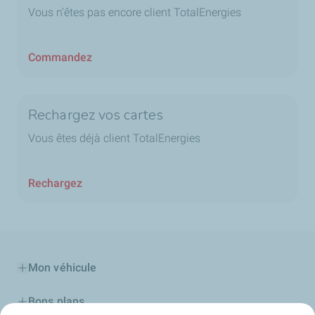
Vous n'êtes pas encore client TotalEnergies
Commandez
Rechargez vos cartes
Vous êtes déjà client TotalEnergies
Rechargez
Mon véhicule
Bons plans