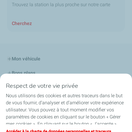
Trouvez la station la plus proche sur notre carte
Cherchez
Mon véhicule
Bons plans
Respect de votre vie privée
Mes stations
Nous utilisons des cookies et autres traceurs dans le but
Nos cartes
de vous fournir, d’analyser et d’améliorer votre expérience
utilisateur. Vous pouvez à tout moment modifier vos
Professionnels
paramètres de cookies en cliquant sur le bouton « Gérer
mes cookies ». En cliquant sur le bouton « J’accepte »,
TotalEnergies Réunion
vous acceptez le dépôt de l’ensemble des cookies. Dans le
Accéder à la charte de données personnelles et traceurs