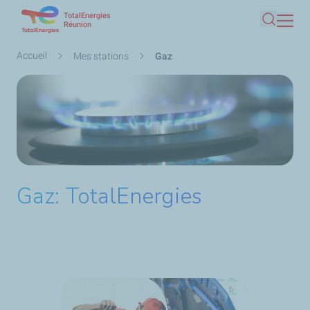
TotalEnergies
Aller
Réunion
Recherc
au
contenu
Fil
Accueil
Mes stations
Gaz
principal
d'Ariane
Gaz: TotalEnergies