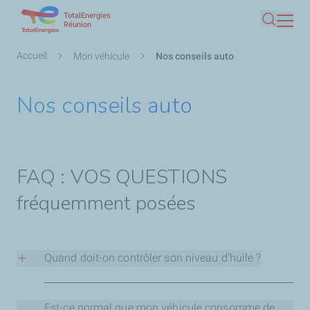
TotalEnergies
Aller
Réunion
Recherc
au
contenu
Fil
Accueil
Mon véhicule
Nos conseils auto
principal
d'Ariane
Nos conseils auto
FAQ : VOS QUESTIONS
fréquemment posées
Quand doit-on contrôler son niveau d'huile ?
Je contrôle mon niveau d'huile tous les 2000 km ou
avant un long trajet.
Est-ce normal que mon véhicule consomme de