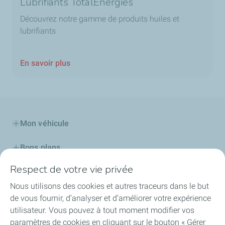
Lubrifiants TotalEnergies
Découvrez notre gamme de produits huiles et
lubrifiants
En savoir plus
Mon véhicule
Bons plans
Respect de votre vie privée
Mes stations
Nous utilisons des cookies et autres traceurs dans le but
Nos cartes
de vous fournir, d’analyser et d’améliorer votre expérience
utilisateur. Vous pouvez à tout moment modifier vos
Professionnels
paramètres de cookies en cliquant sur le bouton « Gérer