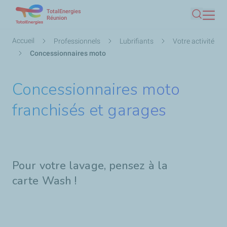
TotalEnergies
Aller
Réunion
Recherc
au
contenu
Fil
Accueil
Professionnels
Lubrifiants
Votre activité
principal
d'Ariane
Concessionnaires moto
Concessionnaires moto
franchisés et garages
Pour votre lavage, pensez à la
carte Wash !